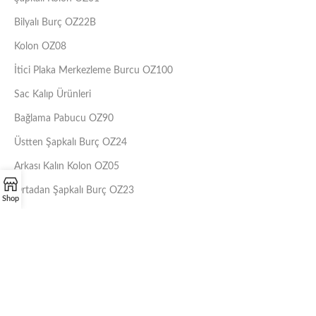
Bilyalı Burç OZ22B
Kolon OZ08
İtici Plaka Merkezleme Burcu OZ100
Sac Kalıp Ürünleri
Bağlama Pabucu OZ90
Üstten Şapkalı Burç OZ24
Arkası Kalın Kolon OZ05
Ortadan Şapkalı Burç OZ23
Shop
Ortadan Şapkalı Kolon OZ00
Kısa Bronz Geçmeli Burç OZ26
Kısa Bilyalı Burç OZ28
Bilyalı Kafes OZ60
Uzun Bronz Geçmeli Burç OZ25